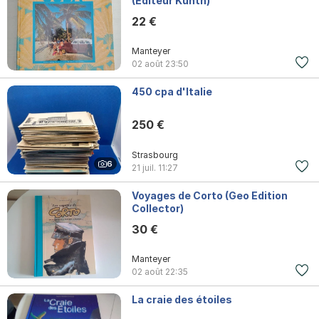
(Editeur Kunth)
22 €
Manteyer
02 août
23:50
450 cpa d'Italie
250 €
Strasbourg
6
21 juil.
11:27
Voyages de Corto (Geo Edition
Collector)
30 €
Manteyer
02 août
22:35
La craie des étoiles