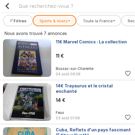
Filtres
Sports & loisirs
Toute la France
Re
▾
▾
Nous avons trouvé 7 annonces
11€ Marvel Comics : La collection
11 €
Bussac-sur-Charente
04 août
09:58
14€ Trayaurus et le cristal
enchanté
14 €
Feux
03 août
01:08
Cuba, Reflets d'un pays fascinant