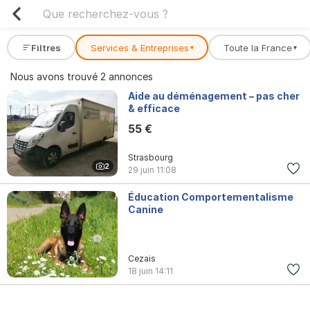
Filtres
Services & Entreprises
Toute la France
▾
▾
Nous avons trouvé 2 annonces
Aide au déménagement – pas cher
& efficace
55 €
Strasbourg
2
29 juin
11:08
Éducation Comportementalisme
Canine
Cezais
18 juin
14:11