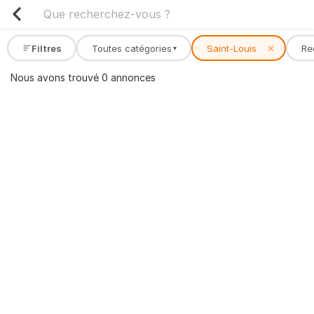
Filtres
Toutes catégories
Saint-Louis
✕
Re
▾
Nous avons trouvé 0 annonces