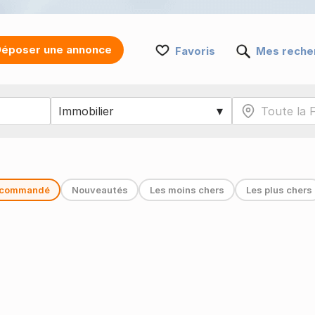
époser une annonce
Favoris
Mes reche
commandé
Nouveautés
Les moins chers
Les plus chers