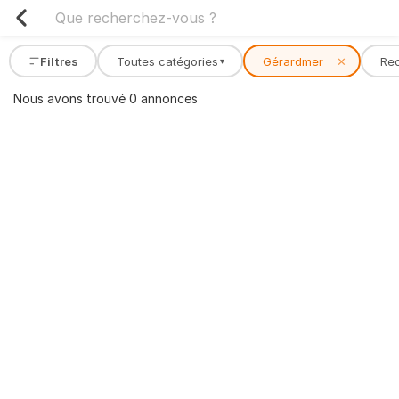
Filtres
Toutes catégories
Gérardmer
✕
Re
▾
Nous avons trouvé 0 annonces