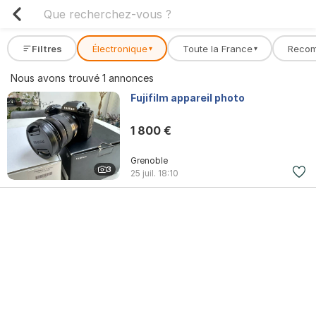
Filtres
Électronique
Toute la France
Reco
▾
▾
Nous avons trouvé 1 annonces
Fujifilm appareil photo
1 800 €
Grenoble
3
25 juil.
18:10