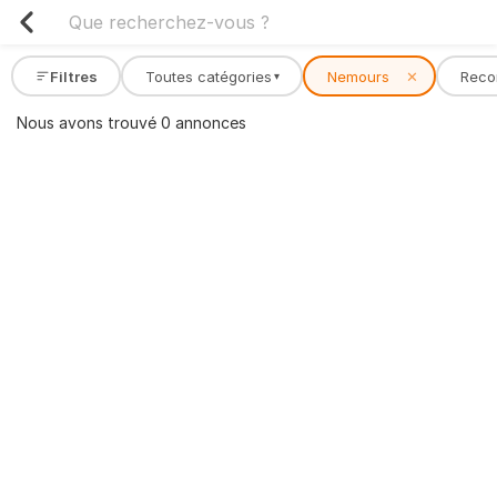
Filtres
Toutes catégories
Nemours
✕
Rec
▾
Nous avons trouvé 0 annonces