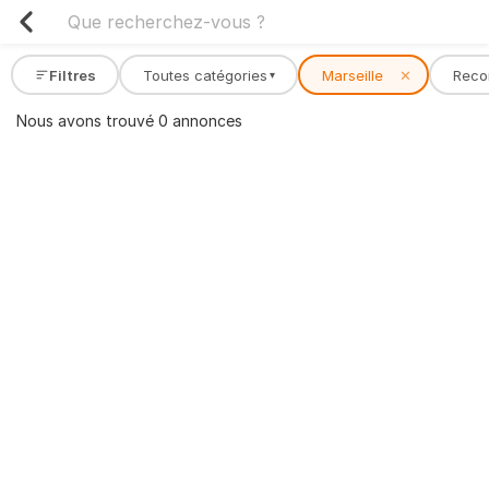
Filtres
Toutes catégories
Marseille
✕
Rec
▾
Nous avons trouvé 0 annonces