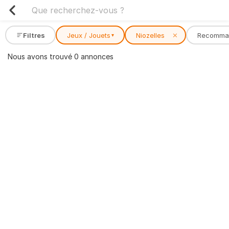
Filtres
Jeux / Jouets
Niozelles
✕
Recomma
▾
Nous avons trouvé 0 annonces