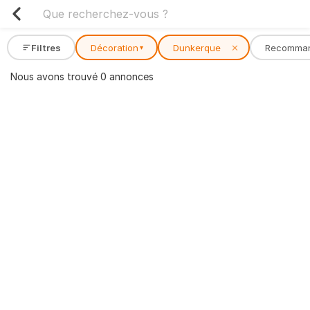
Filtres
Décoration
Dunkerque
✕
Recomma
▾
Nous avons trouvé 0 annonces