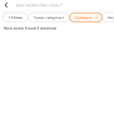
Filtres
Toutes catégories
Compeyre
✕
Re
▾
Nous avons trouvé 0 annonces