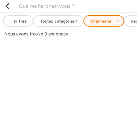
Filtres
Toutes catégories
Chaméane
✕
Re
▾
Nous avons trouvé 0 annonces