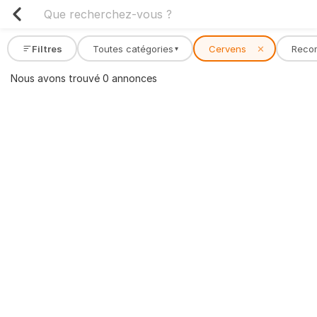
Filtres
Toutes catégories
Cervens
✕
Reco
▾
Nous avons trouvé 0 annonces