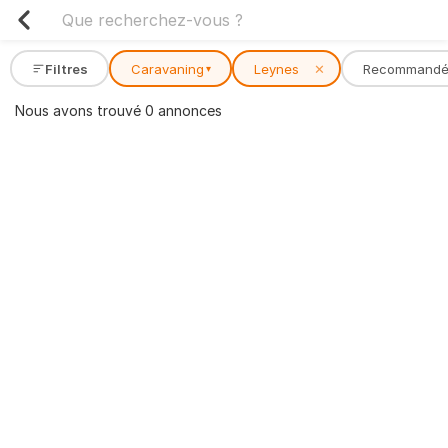
Filtres
Caravaning
Leynes
✕
Recommand
▾
Nous avons trouvé 0 annonces