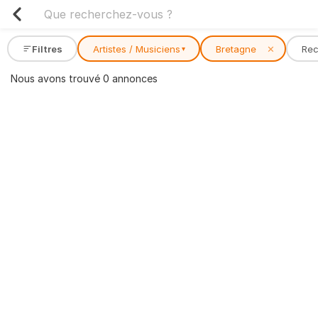
Filtres
Artistes / Musiciens
Bretagne
✕
Re
▾
Nous avons trouvé 0 annonces