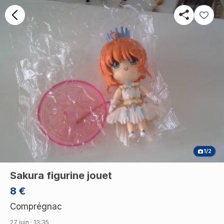
1/2
Sakura figurine jouet
8 €
Comprégnac
27 juin · 13:35