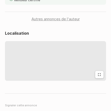
Vendeur certifié
25.5 Tonnes
Poids à vide
12.5 Tonnes
PTC
Autres annonces de l'auteur
38 Tonnes
PTRA
Localisation
44 Tonnes
Signaler cette annonce