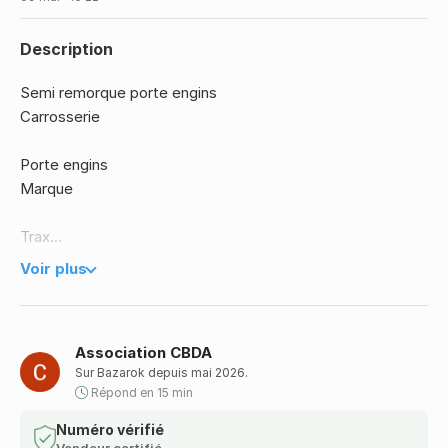
Description
Semi remorque porte engins
Carrosserie
Porte engins
Marque
Trax
Modèle
Voir plus
EG 072 CA En cours de convoyage
Etat
Occasion
Association CBDA
Date de 1ere immatriculation
Sur Bazarok depuis mai 2026.
10/02/2009
Répond en 15 min
Charge utile
Numéro vérifié