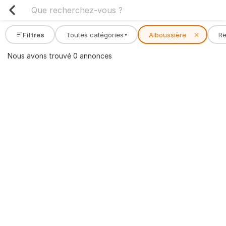
Filtres
Toutes catégories
Alboussière
✕
R
▾
Nous avons trouvé 0 annonces