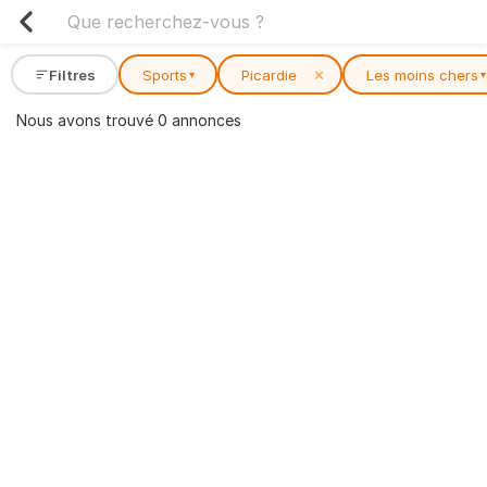
Filtres
Sports
Picardie
✕
Les moins chers
▾
▾
Nous avons trouvé 0 annonces