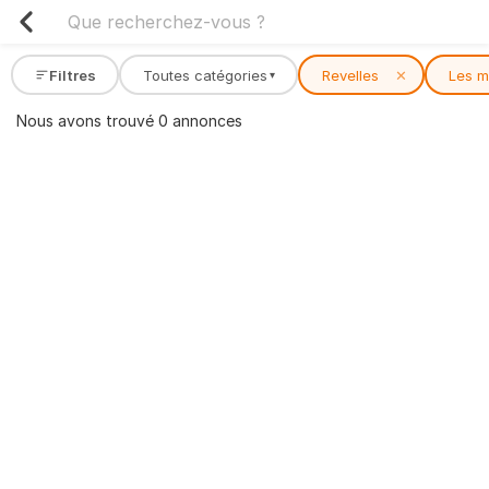
Filtres
Toutes catégories
Revelles
✕
Les m
▾
Nous avons trouvé 0 annonces