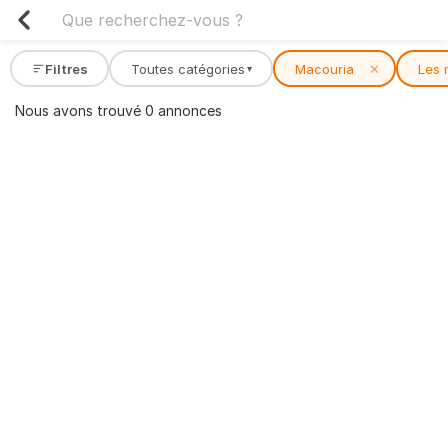
Filtres
Toutes catégories
Macouria
✕
Les 
▾
Nous avons trouvé 0 annonces