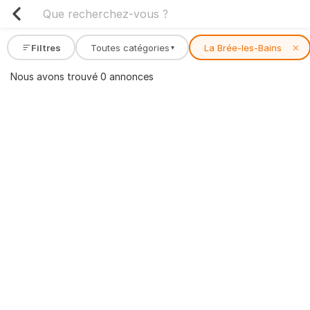
Filtres
Toutes catégories
La Brée-les-Bains
✕
▾
Nous avons trouvé 0 annonces