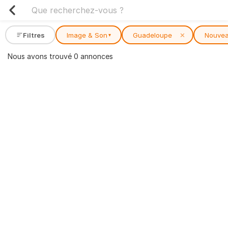
Filtres
Image & Son
Guadeloupe
✕
Nouvea
▾
Nous avons trouvé 0 annonces