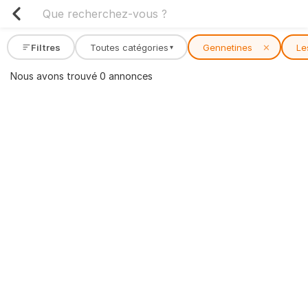
Filtres
Toutes catégories
Gennetines
✕
Le
▾
Nous avons trouvé 0 annonces