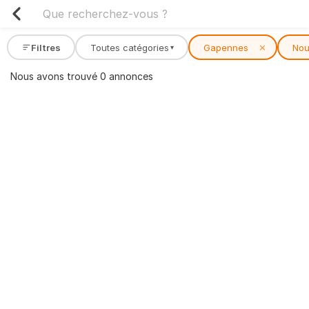
Filtres
Toutes catégories
Gapennes
✕
Nou
▾
Nous avons trouvé 0 annonces