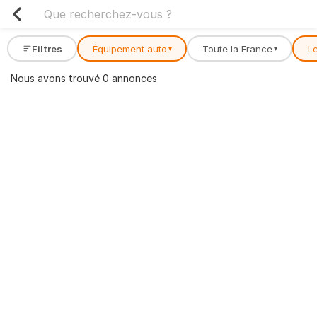
Filtres
Équipement auto
Toute la France
Le
▾
▾
Nous avons trouvé 0 annonces