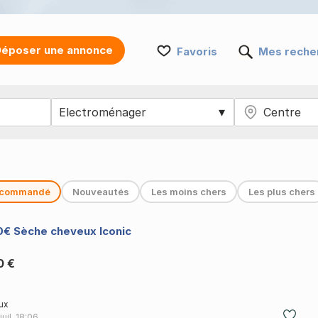
époser une annonce
Favoris
Mes reche
commandé
Nouveautés
Les moins chers
Les plus chers
0€ Sèche cheveux Iconic
0 €
ux
juil.
18:06