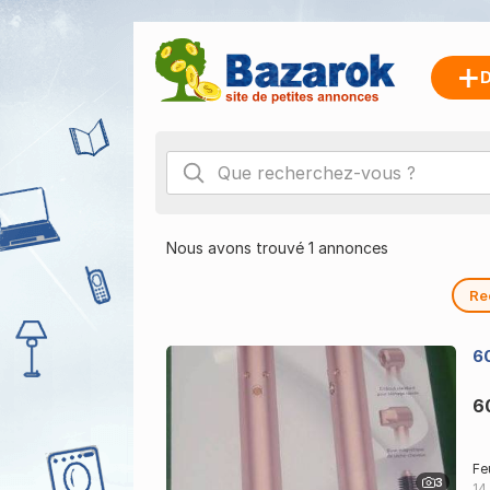
D
Nous avons trouvé 1 annonces
Re
6
6
Fe
3
14 