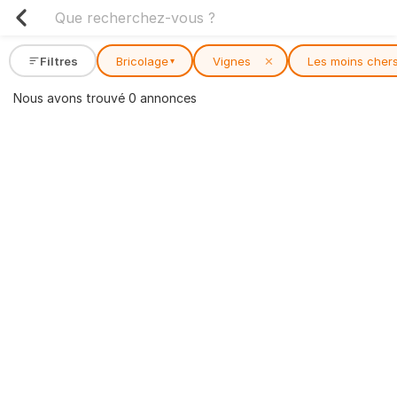
Filtres
Bricolage
Vignes
✕
Les moins cher
▾
Nous avons trouvé 0 annonces