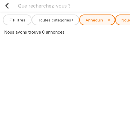
Filtres
Toutes catégories
Annequin
✕
Nou
▾
Nous avons trouvé 0 annonces